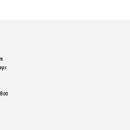
om
amps
18:00