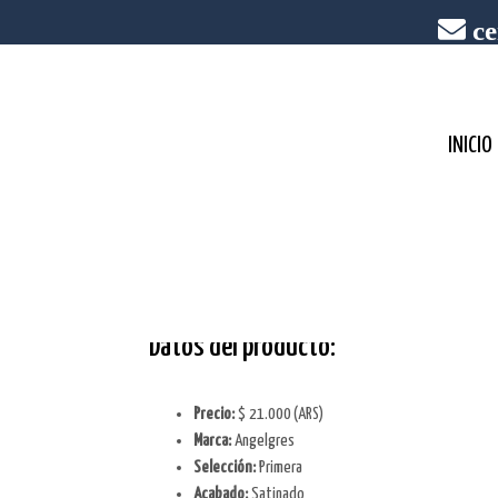
ce
INICIO
New Rieti Gray
Datos del producto:
Precio:
$ 21.000
(ARS)
Marca:
Angelgres
Selección:
Primera
Acabado:
Satinado