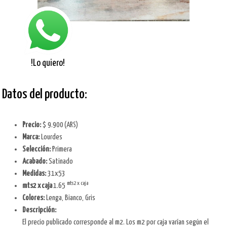
!Lo quiero!
Datos del producto:
Precio:
$ 9.900
(ARS)
Marca:
Lourdes
Selección:
Primera
Acabado:
Satinado
Medidas:
31x53
mts2 x caja
mts2 x caja
1.65
Colores:
Lenga, Bianco, Gris
Descripción:
El precio publicado corresponde al m2. Los m2 por caja varían según el